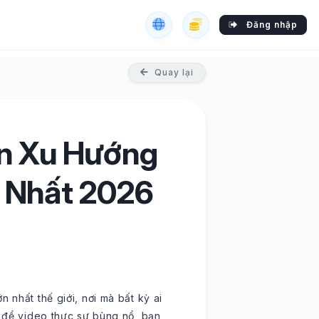
Đăng nhập
Quay lại
ên Xu Hướng
ả Nhất 2026
 nhất thế giới, nơi mà bất kỳ ai
, để video thực sự bùng nổ, bạn