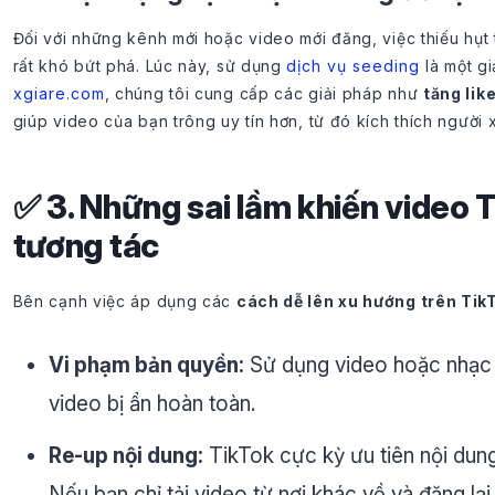
Đối với những kênh mới hoặc video mới đăng, việc thiếu hụt
rất khó bứt phá. Lúc này, sử dụng
dịch vụ seeding
là một gi
xgiare.com
, chúng tôi cung cấp các giải pháp như
tăng lik
giúp video của bạn trông uy tín hơn, từ đó kích thích người 
✅ 3. Những sai lầm khiến video 
tương tác
Bên cạnh việc áp dụng các
cách dễ lên xu hướng trên Tik
Vi phạm bản quyền:
Sử dụng video hoặc nhạc 
video bị ẩn hoàn toàn.
Re-up nội dung:
TikTok cực kỳ ưu tiên nội dung
Nếu bạn chỉ tải video từ nơi khác về và đăng lại