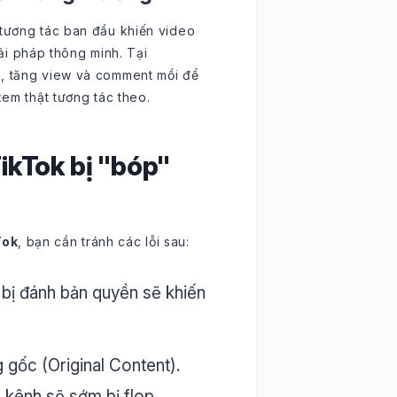
 tương tác ban đầu khiến video
ải pháp thông minh. Tại
e
, tăng view và comment mồi để
xem thật tương tác theo.
TikTok bị "bóp"
Tok
, bạn cần tránh các lỗi sau:
bị đánh bản quyền sẽ khiến
 gốc (Original Content).
, kênh sẽ sớm bị flop.