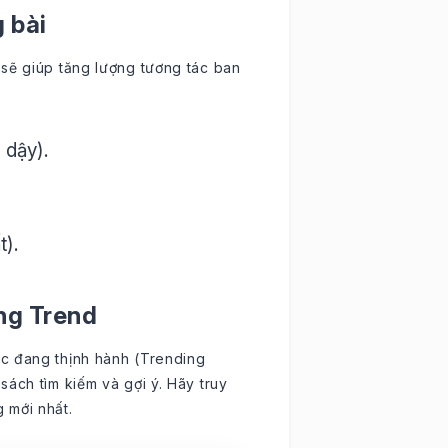
 bài
sẽ giúp tăng lượng tương tác ban
 dậy).
t).
ng Trend
c đang thịnh hành (Trending
ách tìm kiếm và gợi ý. Hãy truy
 mới nhất.