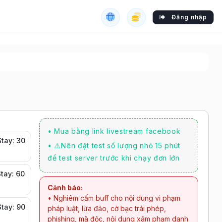
Đăng nhập
• Mua bằng link livestream facebook
Stay: 30
• ⚠️Nên đặt test số lượng nhỏ 15 phút
để test server trước khi chạy đơn lớn
Stay: 60
Cảnh báo:
• Nghiêm cấm buff cho nội dung vi phạm
Stay: 90
pháp luật, lừa đảo, cờ bạc trái phép,
phishing, mã độc, nội dung xâm phạm danh