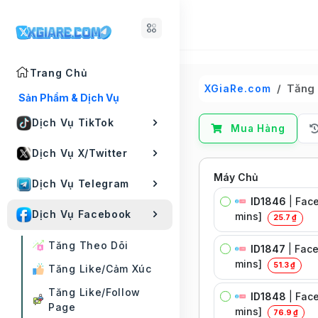
Trang Chủ
Tăng 
XGiaRe.com
Sản Phẩm & Dịch Vụ
Dịch Vụ TikTok
Mua Hàng
Dịch Vụ X/Twitter
Máy Chủ
Dịch Vụ Telegram
ID1846
|
Face
Dịch Vụ Facebook
mins]
25.7 ₫
Tăng Theo Dõi
ID1847
|
Face
mins]
51.3 ₫
Tăng Like/Cảm Xúc
Tăng Like/Follow
ID1848
|
Face
Page
mins]
76.9 ₫