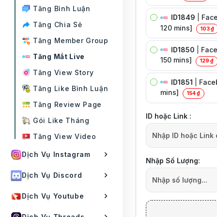
Tăng Bình Luận
ID1849
|
Face
Tăng Chia Sẻ
120 mins]
103 ₫
Tăng Member Group
ID1850
|
Face
Tăng Mắt Live
150 mins]
129 ₫
Tăng View Story
ID1851
|
Faceb
Tăng Like Bình Luận
mins]
154 ₫
Tăng Review Page
ID hoặc Link :
Gói Like Tháng
Tăng View Video
Dịch Vụ Instagram
Nhập Số Lượng:
Dịch Vụ Discord
Dịch Vụ Youtube
Dịch Vụ Threads