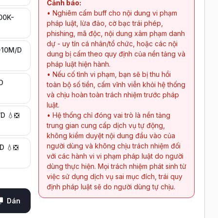
Cảnh báo:
• Nghiêm cấm buff cho nội dung vi phạm
500K-
pháp luật, lừa đảo, cờ bạc trái phép,
phishing, mã độc, nội dung xâm phạm danh
dự - uy tín cá nhân/tổ chức, hoặc các nội
1-10M/D
dung bị cấm theo quy định của nền tảng và
pháp luật hiện hành.
• Nếu cố tình vi phạm, bạn sẽ bị thu hồi
D
toàn bộ số tiền, cấm vĩnh viễn khỏi hệ thống
và chịu hoàn toàn trách nhiệm trước pháp
luật.
/D 💧❎
• Hệ thống chỉ đóng vai trò là nền tảng
trung gian cung cấp dịch vụ tự động,
không kiểm duyệt nội dung đầu vào của
người dùng và không chịu trách nhiệm đối
/D 💧❎
với các hành vi vi phạm pháp luật do người
dùng thực hiện. Mọi trách nhiệm phát sinh từ
việc sử dụng dịch vụ sai mục đích, trái quy
định pháp luật sẽ do người dùng tự chịu.
Dán