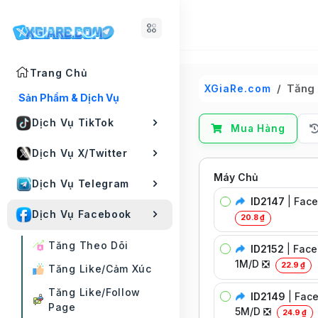
Trang Chủ
Tăng 
XGiaRe.com
Sản Phẩm & Dịch Vụ
Dịch Vụ TikTok
Mua Hàng
Dịch Vụ X/Twitter
Máy Chủ
Dịch Vụ Telegram
ID2147
|
Face
Dịch Vụ Facebook
20.8 ₫
Tăng Theo Dõi
ID2152
|
Faceb
1M/D ❎
22.9 ₫
Tăng Like/Cảm Xúc
Tăng Like/Follow
ID2149
|
Face
Page
5M/D ❎
24.9 ₫