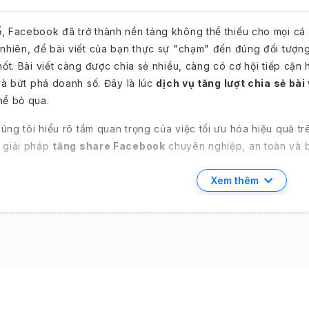
, Facebook đã trở thành nền tảng không thể thiếu cho mọi cá 
nhiên, để bài viết của bạn thực sự "chạm" đến đúng đối tượng 
hốt. Bài viết càng được chia sẻ nhiều, càng có cơ hội tiếp cận
 và bứt phá doanh số. Đây là lúc
dịch vụ tăng lượt chia sẻ bài
hể bỏ qua.
húng tôi hiểu rõ tầm quan trọng của việc tối ưu hóa hiệu quả t
 giải pháp
tăng share Facebook
chuyên nghiệp, an toàn và b
Xem thêm
 Tăng Lượt Chia Sẻ Bài Viết Faceboo
ố
e) trên Facebook không chỉ là một con số đơn thuần; nó là th
ệp của cộng đồng. Một bài viết được chia sẻ rộng rãi sẽ mở ra 
 ưu tiên nội dung có tính tương tác cao.
All Rights Reserved.