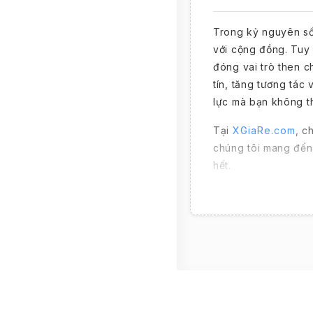
Trong kỷ nguyên số
với cộng đồng. Tuy 
đóng vai trò then c
tín, tăng tương tác
lực mà bạn không t
Tại
XGiaRe.com
, c
chúng tôi mang đến
hết.
🚀 Dịch Vụ
& Doanh S
Lượt chia sẻ (Shar
lan truyền thông đi
Facebook ngày càng
Copyright © 2019 - 2025 