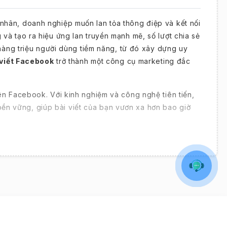
nhân, doanh nghiệp muốn lan tỏa thông điệp và kết nối
và tạo ra hiệu ứng lan truyền mạnh mẽ, số lượt chia sẻ
 hàng triệu người dùng tiềm năng, từ đó xây dựng uy
 viết Facebook
trở thành một công cụ marketing đắc
rên Facebook. Với kinh nghiệm và công nghệ tiên tiến,
ền vững, giúp bài viết của bạn vươn xa hơn bao giờ
k: Chìa Khóa Bứt Phá Tương Tác
ước đo mạnh mẽ nhất cho mức độ quan tâm và sẵn sàng
vô vàn cơ hội, đặc biệt trong bối cảnh thuật toán