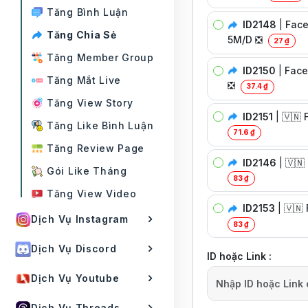
Tăng Bình Luận
ID2148
|
Face
Tăng Chia Sẻ
5M/D ❎
27 ₫
Tăng Member Group
ID2150
|
Face
Tăng Mắt Live
❎
37.4 ₫
Tăng View Story
ID2151
|
🇻🇳 
Tăng Like Bình Luận
71.6 ₫
Tăng Review Page
ID2146
|
🇻🇳
Gói Like Tháng
83 ₫
Tăng View Video
ID2153
|
🇻🇳
Dịch Vụ Instagram
83 ₫
Dịch Vụ Discord
ID hoặc Link :
Dịch Vụ Youtube
Dịch Vụ Threads