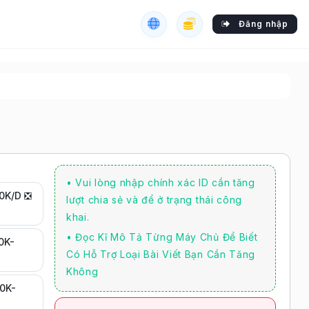
Đăng nhập
• Vui lòng nhập chính xác ID cần tăng
00K/D ❎
lượt chia sẻ và để ở trạng thái công
khai.
• Đọc Kĩ Mô Tả Từng Máy Chủ Để Biết
00K-
Có Hỗ Trợ Loại Bài Viết Bạn Cần Tăng
Không
00K-