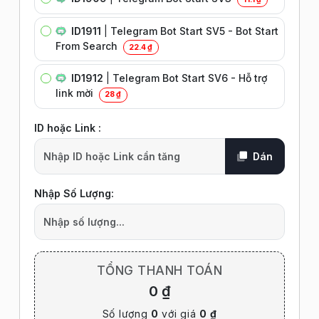
ID1911
|
Telegram Bot Start SV5 - Bot Start
From Search
22.4 ₫
ID1912
|
Telegram Bot Start SV6 - Hỗ trợ
link mời
28 ₫
ID hoặc Link :
Dán
Nhập Số Lượng:
TỔNG THANH TOÁN
0 ₫
Số lượng
0
với giá
0 ₫