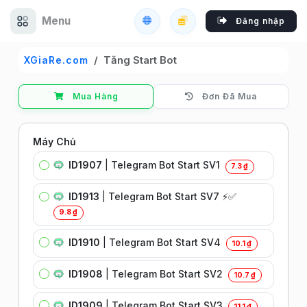
Menu
Đăng nhập
Tăng Start Bot
XGiaRe.com
Mua Hàng
Đơn Đã Mua
Máy Chủ
ID1907
|
Telegram Bot Start SV1
7.3 ₫
ID1913
|
Telegram Bot Start SV7 ⚡️✅
9.8 ₫
ID1910
|
Telegram Bot Start SV4
10.1 ₫
ID1908
|
Telegram Bot Start SV2
10.7 ₫
ID1909
|
Telegram Bot Start SV3
11.1 ₫