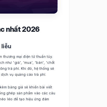
ác nhất 2026
 liễu
 thương mại điện tử thuần túy.
h như 'giá', 'mua', 'bán', 'chốt
ông trả phí. Khi đó, hệ thống sẽ
dịch vụ quảng cáo trả phí.
kèm bảng giá sẽ khiến bài viết
 lồng ghép sản phẩm vào các câu
éo léo để tạo hiệu ứng đám