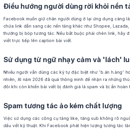
Điều hướng người dùng rời khỏi nền 
Facebook muốn giữ chân người dùng ở lại ứng dụng càng lâu 
chứa link dẫn sang các nền tảng khác như Shopee, Lazada
thường bị bóp tương tác. Nếu bắt buộc phải chèn link, hãy đ
viết trực tiếp lên caption bài viết.
Sử dụng từ ngữ nhạy cảm và 'lách' lu
Nhiều người vẫn dùng các ký tự đặc biệt như 'b.án h.àng' hoặ
nhiên, AI năm 2026 đã quá thông minh để nhận ra những thủ t
đôi khi còn khiến bài viết bị đánh giá là spam và bị ẩn hoà
Spam tương tác ảo kém chất lượng
Việc sử dụng các công cụ tăng like, tăng sub không rõ nguồ
dấu vết kỹ thuật. Khi Facebook phát hiện lượng tương tác tă