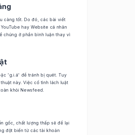
tảng
càng tốt. Do đó, các bài viết
, YouTube hay Website cá nhân
ể chúng ở phần bình luận thay vì
ật
c 'g.i.á' để tránh bị quét. Tuy
huật này. Việc cố tình lách luật
n toàn khỏi Newsfeed.
n gốc, chất lượng thấp sẽ để lại
ng đột biến từ các tài khoản