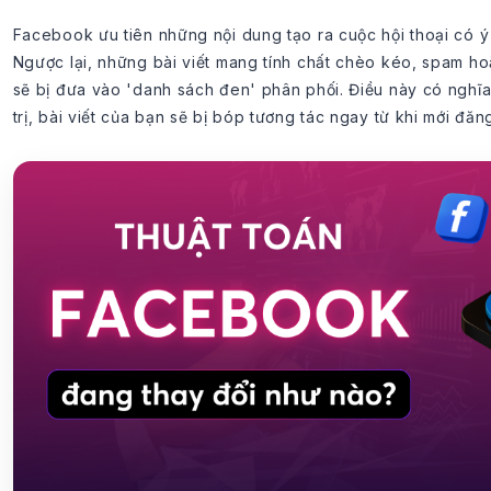
Facebook ưu tiên những nội dung tạo ra cuộc hội thoại có ý 
Ngược lại, những bài viết mang tính chất chèo kéo, spam h
sẽ bị đưa vào 'danh sách đen' phân phối. Điều này có nghĩ
trị, bài viết của bạn sẽ bị bóp tương tác ngay từ khi mới đăng