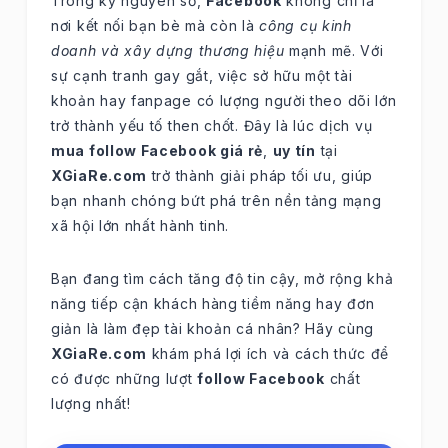
Trong kỷ nguyên số,
Facebook
không chỉ là
nơi kết nối bạn bè mà còn là
công cụ kinh
doanh và xây dựng thương hiệu
mạnh mẽ. Với
sự cạnh tranh gay gắt, việc sở hữu một tài
khoản hay fanpage có lượng người theo dõi lớn
trở thành yếu tố then chốt. Đây là lúc dịch vụ
mua follow Facebook giá rẻ
,
uy tín
tại
XGiaRe.com
trở thành giải pháp tối ưu, giúp
bạn nhanh chóng bứt phá trên nền tảng mạng
xã hội lớn nhất hành tinh.
Bạn đang tìm cách tăng độ tin cậy, mở rộng khả
năng tiếp cận khách hàng tiềm năng hay đơn
giản là làm đẹp tài khoản cá nhân? Hãy cùng
XGiaRe.com
khám phá lợi ích và cách thức để
có được những lượt
follow Facebook
chất
lượng nhất!