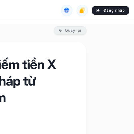
Đăng nhập
Quay lại
iếm tiền X
pháp từ
m