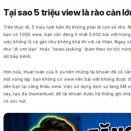
Tại sao 5 triệu view là rào cản l
Trên thực tế, 5 triệu lượt hiển thị không phải là con số nhỏ. 
bạn có 1.000 view, bạn cần đăng ít nhất 5.000 bài viết tron
việc khổng lồ và gần như không khả thi với cá nhân. Ngay c
như 'đi cmt dạo' hoặc 'news-jacking' (bám theo tin tức nóng
rất bấp bênh.
Hơn nữa, thuật toán của X ưu tiên những tài khoản đã có sẵn
một vòng lặp: bạn không có view nên bài viết không được đ
nên bạn lại càng thiếu view. Việc sử dụng dịch vụ tăng 5M 
này, tạo đà (momentum) để tài khoản được hệ thống ghi nhậ
có sức hút.