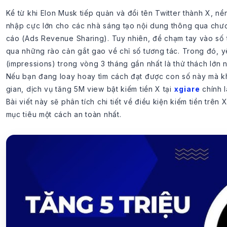
Kể từ khi Elon Musk tiếp quản và đổi tên Twitter thành X, nề
nhập cực lớn cho các nhà sáng tạo nội dung thông qua chươ
cáo (Ads Revenue Sharing). Tuy nhiên, để chạm tay vào số t
qua những rào cản gắt gao về chỉ số tương tác. Trong đó, yêu
(impressions) trong vòng 3 tháng gần nhất là thử thách lớn n
Nếu bạn đang loay hoay tìm cách đạt được con số này mà k
gian, dịch vụ tăng 5M view bật kiếm tiền X tại
xgiare
chính l
Bài viết này sẽ phân tích chi tiết về điều kiện kiếm tiền trê
mục tiêu một cách an toàn nhất.