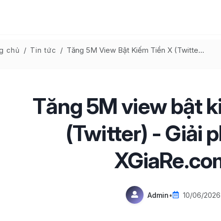
Tăng 5M View Bật Kiếm Tiền X (Twitter) - Giải Pháp Từ XGiaRe.com
g chủ
Tin tức
Tăng 5M view bật k
(Twitter) - Giải 
XGiaRe.co
Admin
•
10/06/2026