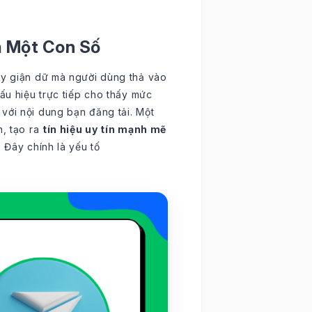
ả Một Con Số
ay giận dữ mà người dùng thả vào
dấu hiệu trực tiếp cho thấy mức
với nội dung bạn đăng tải. Một
n, tạo ra
tín hiệu uy tín mạnh mẽ
 Đây chính là yếu tố