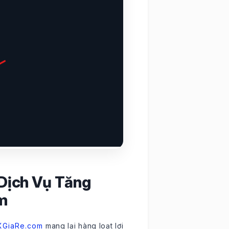
 Dịch Vụ Tăng
m
XGiaRe.com
mang lại hàng loạt lợi