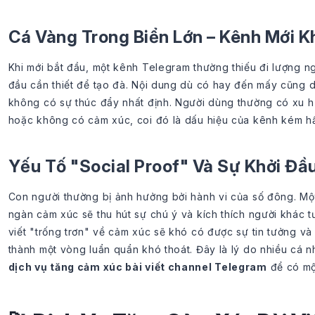
Cá Vàng Trong Biển Lớn – Kênh Mới 
Khi mới bắt đầu, một kênh Telegram thường thiếu đi lượng n
đầu cần thiết để tạo đà. Nội dung dù có hay đến mấy cũng d
không có sự thúc đẩy nhất định. Người dùng thường có xu h
hoặc không có cảm xúc, coi đó là dấu hiệu của kênh kém h
Yếu Tố "Social Proof" Và Sự Khởi Đầ
Con người thường bị ảnh hưởng bởi hành vi của số đông. Một
ngàn cảm xúc sẽ thu hút sự chú ý và kích thích người khác t
viết "trống trơn" về cảm xúc sẽ khó có được sự tin tưởng và
thành một vòng luẩn quẩn khó thoát. Đây là lý do nhiều cá 
dịch vụ tăng cảm xúc bài viết channel Telegram
để có mộ