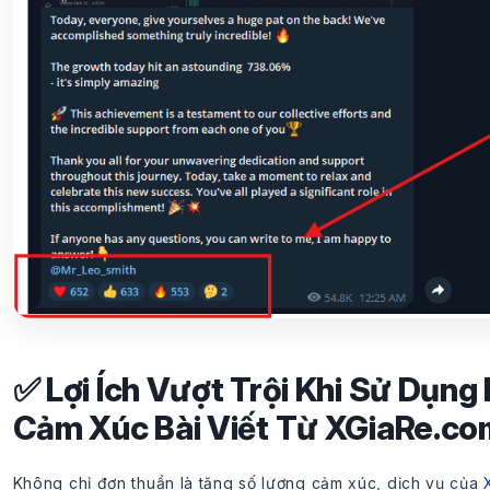
✅ Lợi Ích Vượt Trội Khi Sử Dụng
Cảm Xúc Bài Viết Từ XGiaRe.co
Không chỉ đơn thuần là tăng số lượng cảm xúc, dịch vụ của