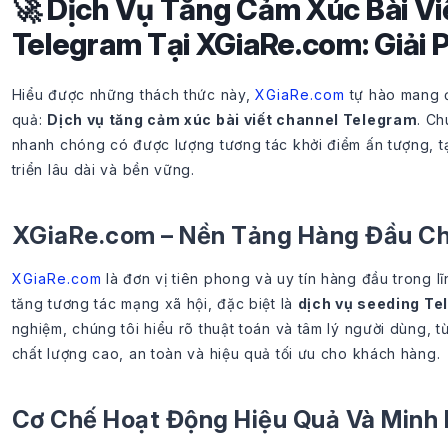
🚀 Dịch Vụ Tăng Cảm Xúc Bài Vi
Telegram Tại XGiaRe.com: Giải 
Hiểu được những thách thức này,
XGiaRe.com
tự hào mang đ
quả:
Dịch vụ tăng cảm xúc bài viết channel Telegram
. Ch
nhanh chóng có được lượng tương tác khởi điểm ấn tượng, t
triển lâu dài và bền vững.
XGiaRe.com – Nền Tảng Hàng Đầu Ch
XGiaRe.com
là đơn vị tiên phong và uy tín hàng đầu trong l
tăng tương tác mạng xã hội, đặc biệt là
dịch vụ seeding T
nghiệm, chúng tôi hiểu rõ thuật toán và tâm lý người dùng, t
chất lượng cao, an toàn và hiệu quả tối ưu cho khách hàng.
Cơ Chế Hoạt Động Hiệu Quả Và Minh