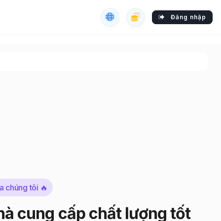
Đăng nhập
a chúng tôi 🔥
hà cung cấp chất lượng tốt