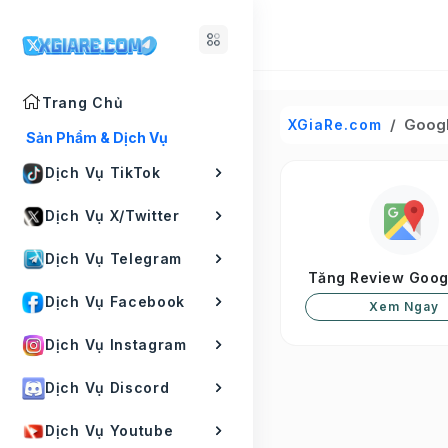
Trang Chủ
Goog
XGiaRe.com
Sản Phẩm & Dịch Vụ
Dịch Vụ TikTok
Dịch Vụ X/Twitter
Dịch Vụ Telegram
Tăng Review Goog
Dịch Vụ Facebook
Xem Ngay
Dịch Vụ Instagram
Dịch Vụ Discord
Dịch Vụ Youtube