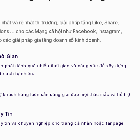
nhất và rẻ nhất thị trường, giải pháp tăng Like, Share,
ions … cho các Mạng xã hội như Facebook, Instagram,
 các giải pháp gia tăng doanh số kinh doanh.
hời Gian
n phải dành quá nhiều thời gian và công sức để xây dựng
t cách tự nhiên.
ợ khách hàng luôn sẵn sàng giải đáp mọi thắc mắc và hỗ trợ
y Tín
uy tín và chuyên nghiệp cho trang cá nhân hoặc fanpage