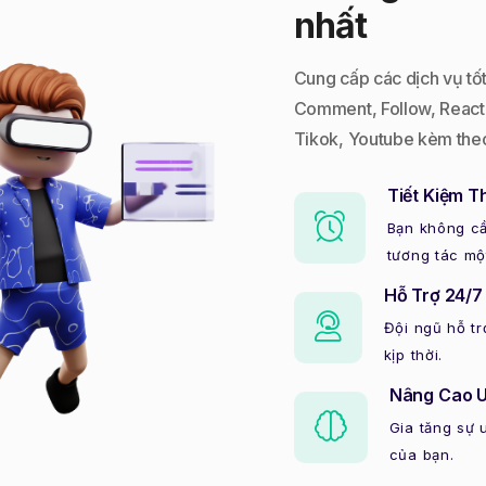
nhất
Cung cấp các dịch vụ tốt 
Comment, Follow, React
Tikok, Youtube kèm theo
Tiết Kiệm T
Bạn không cầ
tương tác mộ
Hỗ Trợ 24/7
Đội ngũ hỗ tr
kịp thời.
Nâng Cao U
Gia tăng sự 
của bạn.