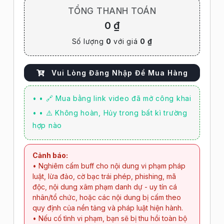
TỔNG THANH TOÁN
0 ₫
Số lượng
0
với giá
0 ₫
Vui Lòng Đăng Nhập Để Mua Hàng
• • 🔗 Mua bằng link video đã mở công khai
• • ⚠️ Không hoàn, Hủy trong bất kì trường
hợp nào
Cảnh báo:
• Nghiêm cấm buff cho nội dung vi phạm pháp
luật, lừa đảo, cờ bạc trái phép, phishing, mã
độc, nội dung xâm phạm danh dự - uy tín cá
nhân/tổ chức, hoặc các nội dung bị cấm theo
quy định của nền tảng và pháp luật hiện hành.
• Nếu cố tình vi phạm, bạn sẽ bị thu hồi toàn bộ