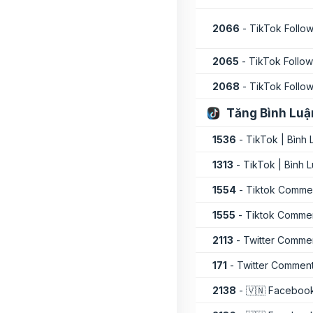
2066
- TikTok Follow
2065
- TikTok Follow
2068
- TikTok Follow
Tăng Bình Luậ
1536
- TikTok | Bình
1313
- TikTok | Bình
1554
- Tiktok Commen
1555
- Tiktok Comment
2113
- Twitter Commen
171
- Twitter Comment
2138
- 🇻🇳 Facebook