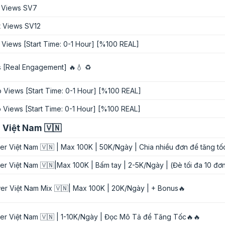
t Views SV7
t Views SV12
 Views [Start Time: 0-1 Hour] [%100 REAL]
 [Real Engagement] 🔥💧 ♻️
 Views [Start Time: 0-1 Hour] [%100 REAL]
 Views [Start Time: 0-1 Hour] [%100 REAL]
 Việt Nam 🇻🇳
er Việt Nam 🇻🇳 | Max 100K | 50K/Ngày | Chia nhiều đơn để tăng tố
er Việt Nam 🇻🇳|Max 100K | Bấm tay | 2-5K/Ngày | (Đè tối đa 10 đơ
wer Việt Nam Mix 🇻🇳| Max 100K | 20K/Ngày | + Bonus🔥
wer Việt Nam 🇻🇳 | 1-10K/Ngày | Đọc Mô Tả để Tăng Tốc🔥🔥