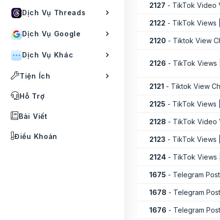
2127
- TikTok Video 
Dịch Vụ Threads
2122
- TikTok Views
Dịch Vụ Google
2120
- Tiktok View C
Dịch Vụ Khác
2126
- TikTok Views 
Tiện Ích
2121
- Tiktok View C
Hỗ Trợ
2125
- TikTok Views 
Bài Viết
2128
- TikTok Video
Điều Khoản
2123
- TikTok Views 
2124
- TikTok Views 
1675
- Telegram Post
1678
- Telegram Post
1676
- Telegram Post