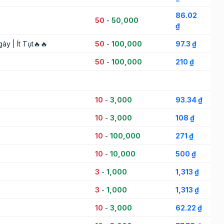
86.02
50
-
50,000
₫
y | Ít Tụt🔥🔥
50
-
100,000
97.3 ₫
50
-
100,000
210 ₫
10
-
3,000
93.34 ₫
10
-
3,000
108 ₫
10
-
100,000
271 ₫
10
-
10,000
500 ₫
3
-
1,000
1,313 ₫
3
-
1,000
1,313 ₫
10
-
3,000
62.22 ₫